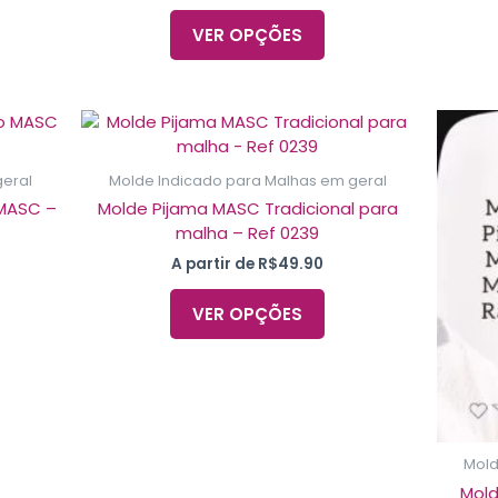
VER OPÇÕES
e
Este
duto
produto
m
tem
geral
Molde Indicado para Malhas em geral
ias
várias
 MASC –
Molde Pijama MASC Tradicional para
iantes.
variantes.
malha – Ref 0239
As
A partir de
R$
49.90
ções
opções
dem
podem
VER OPÇÕES
ser
olhidas
escolhidas
na
ina
página
do
duto
produto
Mold
Mold