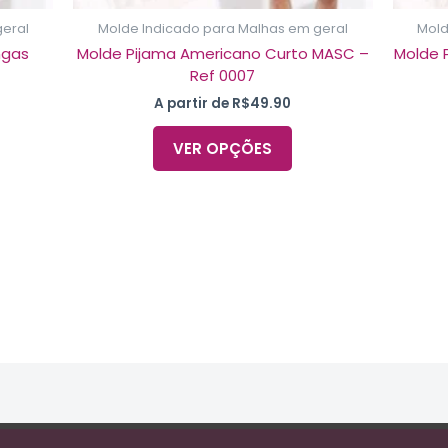
duto
produto
geral
Molde Indicado para Malhas em geral
Mold
ngas
Molde Pijama Americano Curto MASC –
Molde 
Ref 0007
A partir de
R$
49.90
VER OPÇÕES