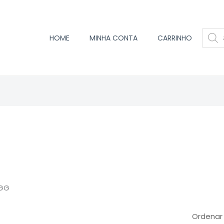
PESQU
HOME
MINHA CONTA
CARRINHO
PROD
sificado
ularidade
 GG