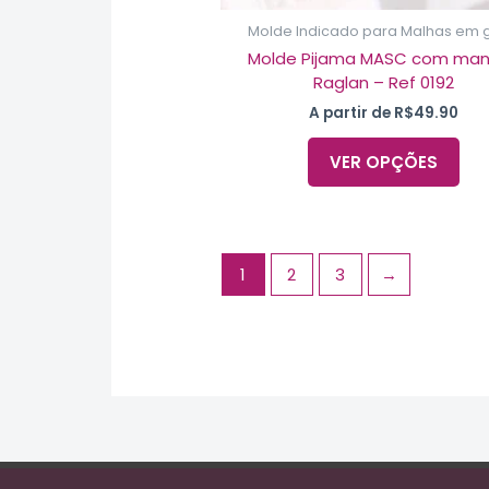
pro
Molde Indicado para Malhas em 
Molde Pijama MASC com ma
Raglan – Ref 0192
A partir de
R$
49.90
VER OPÇÕES
1
2
3
→