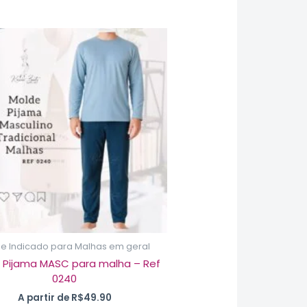
Este
produto
tem
várias
variantes.
As
opções
podem
ser
escolhidas
na
página
do
produto
e Indicado para Malhas em geral
 Pijama MASC para malha – Ref
0240
A partir de
R$
49.90