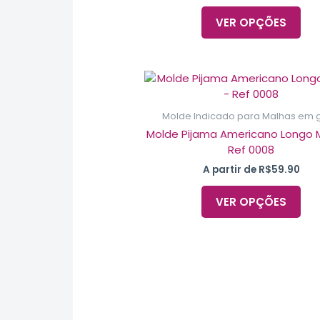
VER OPÇÕES
Est
pro
te
Molde Indicado para Malhas em 
vár
Molde Pijama Americano Longo
var
Ref 0008
As
A partir de
R$
59.90
op
po
VER OPÇÕES
ser
esc
na
pág
do
pro