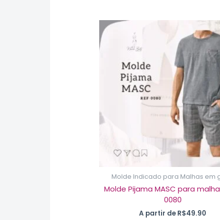
Est
pro
te
vár
var
As
op
po
ser
esc
na
pág
do
pro
Molde Indicado para Malhas em 
Molde Pijama MASC para malha
0080
A partir de
R$
49.90