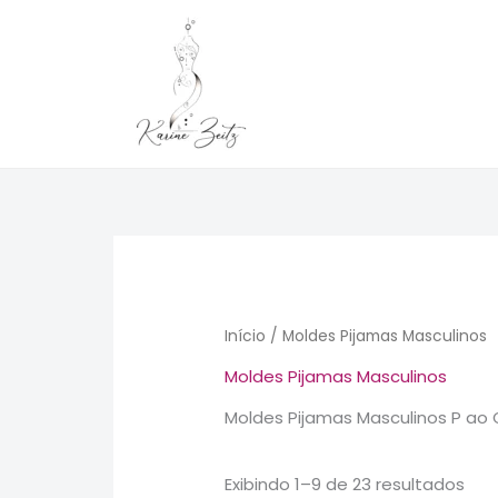
Ir
para
o
conteúdo
Clas
por
pop
Início
/ Moldes Pijamas Masculinos
Moldes Pijamas Masculinos
Moldes Pijamas Masculinos P ao
Exibindo 1–9 de 23 resultados