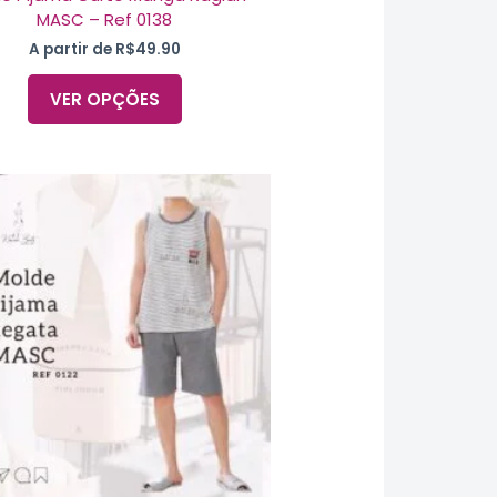
MASC – Ref 0138
A partir de
R$
49.90
VER OPÇÕES
Este
produto
tem
várias
variantes.
As
opções
podem
ser
escolhidas
na
página
do