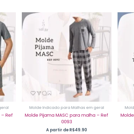
e
Este
duto
produto
m
tem
ias
várias
iantes.
variantes.
As
ções
opções
dem
podem
ser
olhidas
escolhidas
na
ina
página
do
duto
produto
geral
Molde Indicado para Malhas em geral
Mold
 – Ref
Molde Pijama MASC para malha – Ref
Molde
0093
A partir de
R$
49.90