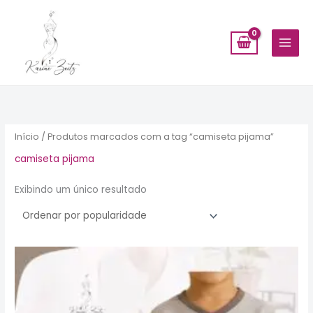
Ir
para
o
conteúdo
Início
/ Produtos marcados com a tag “camiseta pijama”
camiseta pijama
Exibindo um único resultado
Este
produto
tem
várias
variantes.