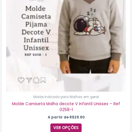
As
opções
podem
ser
escolhidas
na
página
do
produto
Molde Indicado para Malhas em geral
Molde Camiseta Malha decote V Infantil Unissex – Ref
0258-1
A partir de
R$
29.90
VER OPÇÕES