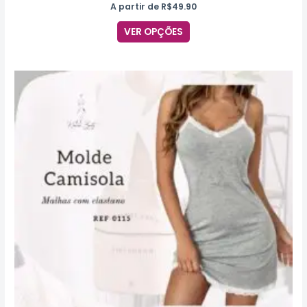
A partir de
R$
49.90
VER OPÇÕES
Este
produto
tem
várias
variantes.
As
opções
podem
ser
escolhidas
na
página
do
produto