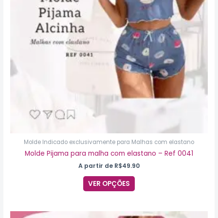
podem
ser
escolhidas
na
página
do
produto
Molde Indicado exclusivamente para Malhas com elastano
Molde Pijama para malha com elastano – Ref 0041
A partir de
R$
49.90
VER OPÇÕES
Este