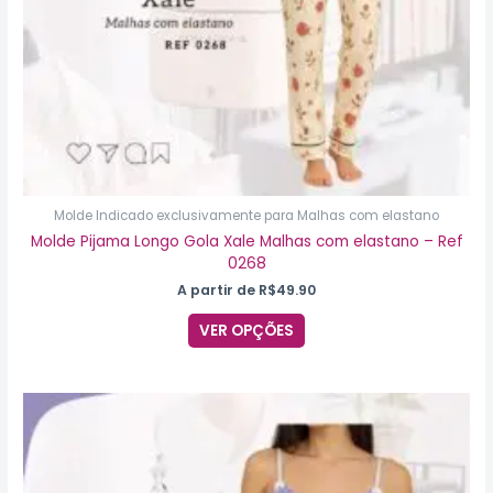
página
do
produto
Molde Indicado exclusivamente para Malhas com elastano
Molde Pijama Longo Gola Xale Malhas com elastano – Ref
0268
A partir de
R$
49.90
VER OPÇÕES
Este
produto
tem
várias
variantes.