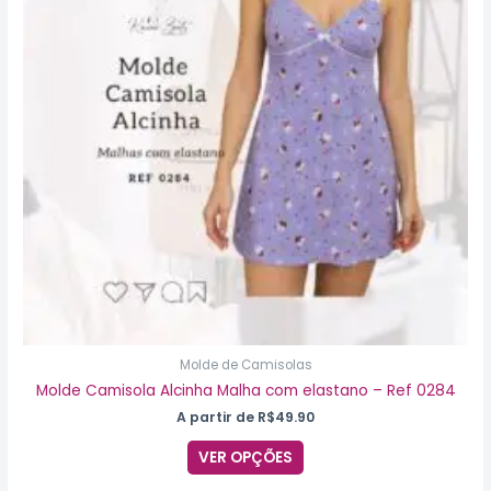
As
opções
podem
ser
escolhidas
na
página
do
produto
Molde de Camisolas
Molde Camisola Alcinha Malha com elastano – Ref 0284
A partir de
R$
49.90
VER OPÇÕES