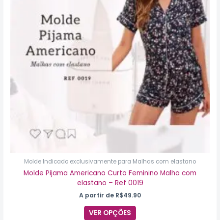
As
opções
podem
ser
escolhidas
na
página
do
produto
Molde Indicado exclusivamente para Malhas com elastano
Molde Pijama Americano Curto Feminino Malha com
elastano – Ref 0019
A partir de
R$
49.90
VER OPÇÕES