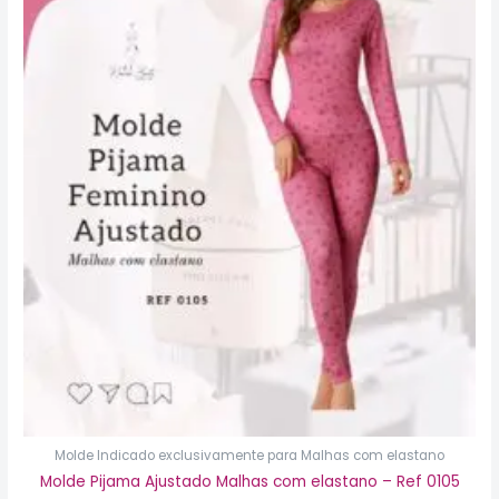
produto
tem
várias
variantes.
As
opções
podem
ser
escolhidas
na
página
do
produto
Molde Indicado exclusivamente para Malhas com elastano
Molde Pijama Ajustado Malhas com elastano – Ref 0105