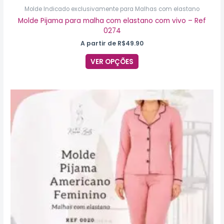
Molde Indicado exclusivamente para Malhas com elastano
Molde Pijama para malha com elastano com vivo – Ref
0274
A partir de
R$
49.90
VER OPÇÕES
Este
produto
tem
várias
variantes.
As
opções
podem
ser
escolhidas
na
página
do
produto