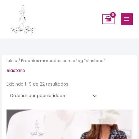
Ir
para
o
conteúdo
Classificado
por
popularidade
Início
/ Produtos marcados com a tag “elastano”
elastano
Exibindo 1–9 de 22 resultados
Este
produto
tem
várias
variantes.