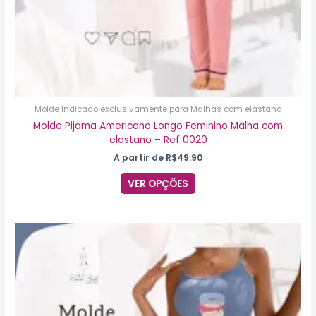
Molde Indicado exclusivamente para Malhas com elastano
Molde Pijama Americano Longo Feminino Malha com
elastano – Ref 0020
A partir de
R$
49.90
VER OPÇÕES
Este
produto
tem
várias
variantes.
As
opções