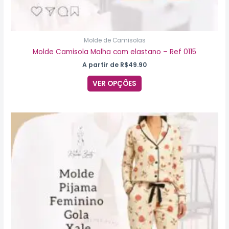
Molde de Camisolas
Molde Camisola Malha com elastano – Ref 0115
A partir de
R$
49.90
VER OPÇÕES
Este
produto
tem
várias
variantes.
As
opções
podem
ser
escolhidas
na