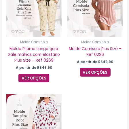
várias
várias
variantes.
variantes
As
As
opções
opções
podem
podem
ser
ser
escolhidas
escolhida
na
na
Molde Camisola
Molde Camisola
página
página
Molde Pijama Longo gola
Molde Camisola Plus Size –
do
do
Xale malhas com elastano
Ref 0226
produto
produto
Plus Size – Ref 0269
A partir de
R$
49.90
A partir de
R$
49.90
VER OPÇÕES
VER OPÇÕES
Este
produto
tem
várias
variantes.
As