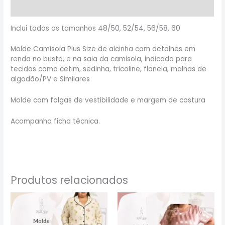
Informação adicional
Inclui todos os tamanhos 48/50, 52/54, 56/58, 60
Molde Camisola Plus Size de alcinha com detalhes em
renda no busto, e na saia da camisola, indicado para
tecidos como cetim, sedinha, tricoline, flanela, malhas de
algodão/PV e Similares
Molde com folgas de vestibilidade e margem de costura
Acompanha ficha técnica.
Produtos relacionados
Este
Este
produto
produto
tem
tem