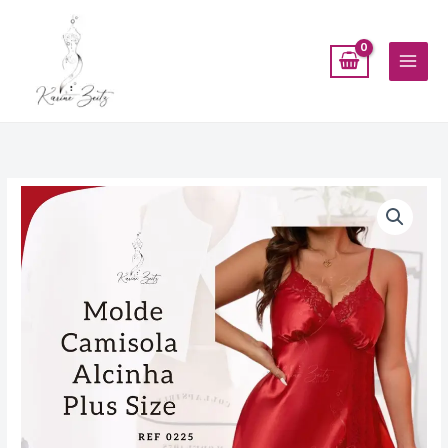
Ir
para
o
conteúdo
Molde
Camisola
Alcinha
Plus
Size
-
Ref
0225
quantidade