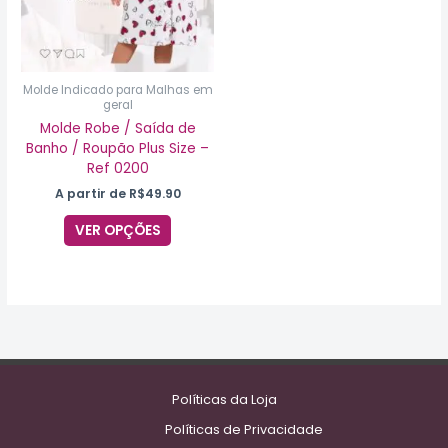
opções
podem
ser
escolhidas
na
Molde Indicado para Malhas em
geral
página
do
Molde Robe / Saída de
produto
Banho / Roupão Plus Size –
Ref 0200
A partir de
R$
49.90
VER OPÇÕES
Políticas da Loja
Políticas de Privacidade