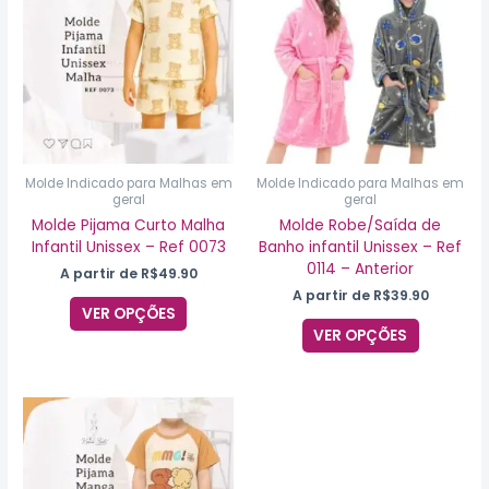
tem
tem
várias
várias
variantes.
variantes
As
As
opções
opções
podem
podem
ser
ser
escolhidas
escolhida
na
na
Molde Indicado para Malhas em
Molde Indicado para Malhas em
geral
geral
página
página
do
do
Molde Pijama Curto Malha
Molde Robe/Saída de
produto
produto
Infantil Unissex – Ref 0073
Banho infantil Unissex – Ref
0114 – Anterior
A partir de
R$
49.90
A partir de
R$
39.90
VER OPÇÕES
VER OPÇÕES
Este
produto
tem
várias