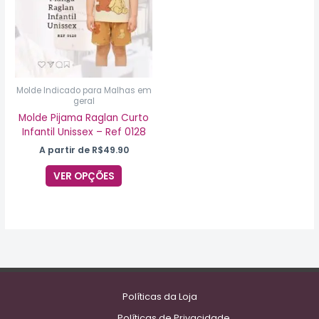
variantes.
As
opções
podem
ser
escolhidas
na
Molde Indicado para Malhas em
geral
página
do
Molde Pijama Raglan Curto
produto
Infantil Unissex – Ref 0128
A partir de
R$
49.90
VER OPÇÕES
Políticas da Loja
Políticas de Privacidade