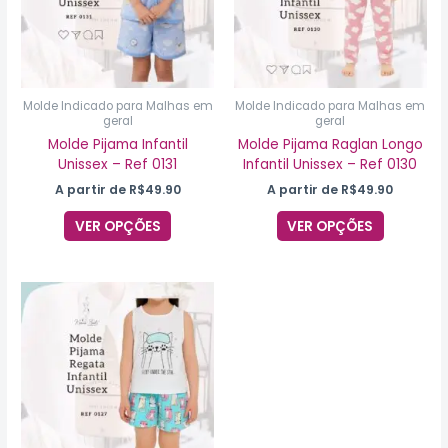
As
As
opções
opções
podem
podem
ser
ser
escolhidas
escolhida
na
na
Molde Indicado para Malhas em
Molde Indicado para Malhas em
geral
geral
página
página
do
do
Molde Pijama Infantil
Molde Pijama Raglan Longo
produto
produto
Unissex – Ref 0131
Infantil Unissex – Ref 0130
A partir de
R$
49.90
A partir de
R$
49.90
VER OPÇÕES
VER OPÇÕES
Este
produto
tem
várias
variantes.
As
opções
podem