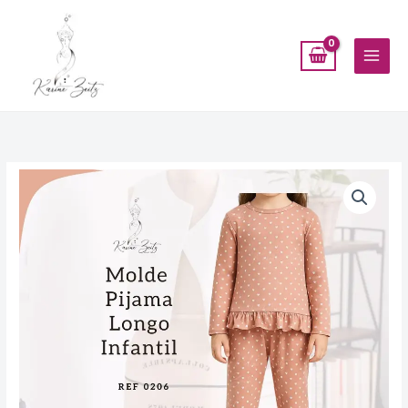
Ir
para
o
conteúdo
Molde
Pijama
Longo
Malha
infantil-
Ref
0206
quantidade