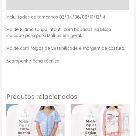
Informação adicional
Inclui todos os tamanhos 02/04/06/08/10/12/14
Molde Pijama Longo Infantil com babados na blusa
indicado para para Malhas em geral.
Molde com folgas de vestibilidade e margem de costura.
Acompanha ficha técnica.
Produtos relacionados
Este
Este
produto
produto
tem
tem
várias
várias
variantes.
variantes