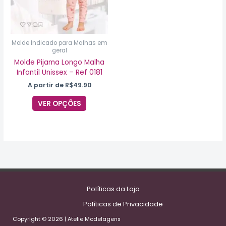
opções
podem
ser
escolhidas
na
Molde Indicado para Malhas em
geral
página
do
Molde Pijama Longo Malha
produto
Infantil Unissex – Ref 0181
A partir de
R$
49.90
VER OPÇÕES
Políticas da Loja
Políticas de Privacidade
Copyright © 2026 | Atelie Modelagens