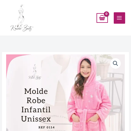
Ir
para
o
conteúdo
Molde
Robe/Saída
de
Banho
infantil
Unissex
-
Ref
0114
quantidade