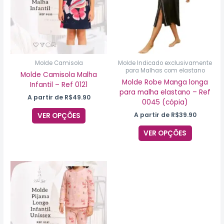
variantes.
variantes
As
As
opções
opções
podem
podem
ser
ser
escolhidas
escolhida
na
na
Molde Camisola
Molde Indicado exclusivamente
para Malhas com elastano
página
página
Molde Camisola Malha
do
do
Molde Robe Manga longa
Infantil – Ref 0121
produto
produto
para malha elastano – Ref
A partir de
R$
49.90
0045 (cópia)
A partir de
R$
39.90
VER OPÇÕES
VER OPÇÕES
Este
produto
tem
várias
variantes.
As