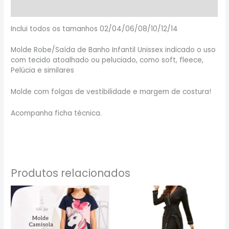
Informação adicional
Inclui todos os tamanhos 02/04/06/08/10/12/14
Molde Robe/Saída de Banho Infantil Unissex indicado o uso
com tecido atoalhado ou peluciado, como soft, fleece,
Pelúcia e similares
Molde com folgas de vestibilidade e margem de costura!
Acompanha ficha técnica.
Produtos relacionados
Este
Este
produto
produto
tem
tem
várias
várias