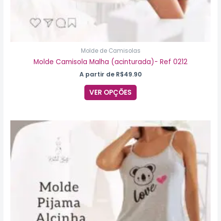
Molde de Camisolas
Molde Camisola Malha (acinturada)- Ref 0212
A partir de
R$
49.90
VER OPÇÕES
Este
produto
tem
várias
variantes.
As
opções
podem
ser
escolhidas