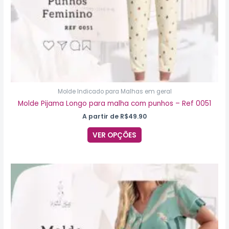
do
produto
Molde Indicado para Malhas em geral
Molde Pijama Longo para malha com punhos – Ref 0051
A partir de
R$
49.90
VER OPÇÕES
Este
produto
tem
várias
variantes.
As