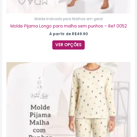
Molde Indicado para Malhas em geral
Molde Pijama Longo para malha sem punhos – Ref 0052
A partir de
R$
49.90
VER OPÇÕES
Este
produto
tem
várias
variantes.
As
opções
podem
ser
escolhidas
na
página