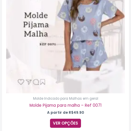
variantes.
As
opções
podem
ser
escolhidas
na
página
do
produto
Molde Indicado para Malhas em geral
Molde Pijama para malha – Ref 0071
A partir de
R$
49.90
VER OPÇÕES