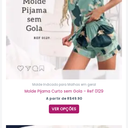
opções
podem
ser
escolhidas
na
página
do
produto
Molde Indicado para Malhas em geral
Molde Pijama Curto sem Gola – Ref 0129
A partir de
R$
49.90
VER OPÇÕES
Este