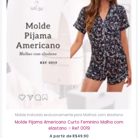
várias
variantes.
As
opções
podem
ser
escolhidas
na
página
do
produto
Molde Indicado exclusivamente para Malhas com elastano
Molde Pijama Americano Curto Feminino Malha com
elastano – Ref 0019
A partir de
R$
49.90