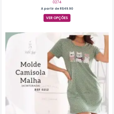
0274
A partir de
R$
49.90
VER OPÇÕES
Este
produto
tem
várias
variantes.
As
opções
podem
ser
escolhidas
na
página
do
produto