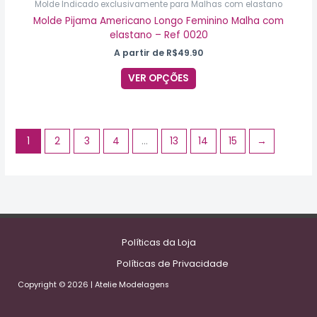
Molde Indicado exclusivamente para Malhas com elastano
Molde Pijama Americano Longo Feminino Malha com
elastano – Ref 0020
A partir de
R$
49.90
VER OPÇÕES
1
2
3
4
…
13
14
15
→
Políticas da Loja
Políticas de Privacidade
Copyright © 2026 | Atelie Modelagens