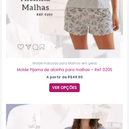
na
página
do
produto
Molde Indicado para Malhas em geral
Molde Pijama de alcinha para malhas – Ref 0205
A partir de
R$
49.90
VER OPÇÕES
Este
produto
tem
várias