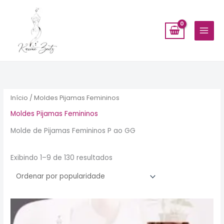
Ir
para
o
conteúdo
Classificado
por
popularidade
Início
/ Moldes Pijamas Femininos
Moldes Pijamas Femininos
Molde de Pijamas Femininos P ao GG
Exibindo 1–9 de 130 resultados
Este
produto
tem