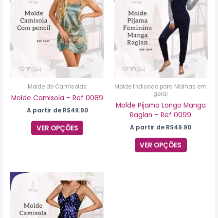
tem
tem
várias
várias
variantes.
variantes
As
As
opções
opções
podem
podem
ser
ser
escolhidas
escolhida
na
na
Molde de Camisolas
Molde Indicado para Malhas em
geral
página
página
Molde Camisola – Ref 0089
do
do
Molde Pijama Longo Manga
A partir de
R$
49.90
produto
produto
Raglan – Ref 0099
A partir de
R$
49.90
VER OPÇÕES
VER OPÇÕES
Este
produto
tem
várias
variantes.