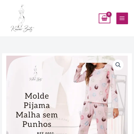
Ir
para
o
conteúdo
Molde
Pijama
Longo
para
malha
sem
punhos
-
Ref
0052
quantidade