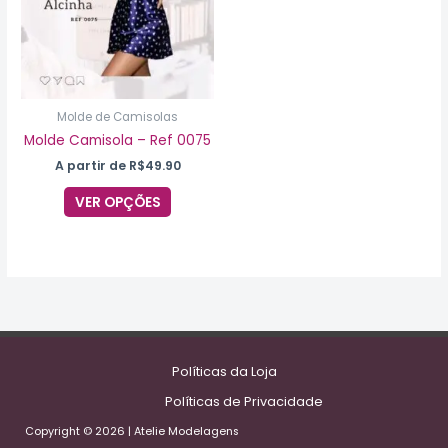
As
opções
podem
ser
escolhidas
na
Molde de Camisolas
página
Molde Camisola – Ref 0075
do
A partir de
R$
49.90
produto
VER OPÇÕES
Políticas da Loja
Políticas de Privacidade
Copyright © 2026 | Atelie Modelagens