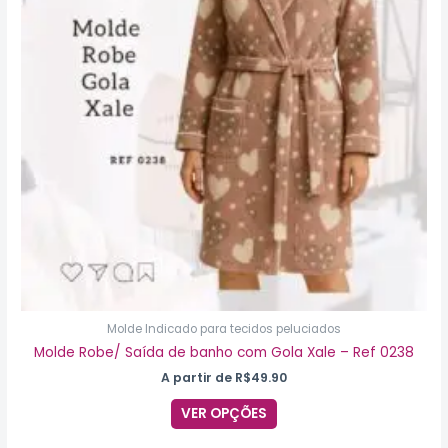
As
opções
podem
ser
escolhidas
na
página
do
produto
Molde Indicado para tecidos peluciados
Molde Robe/ Saída de banho com Gola Xale – Ref 0238
A partir de
R$
49.90
VER OPÇÕES