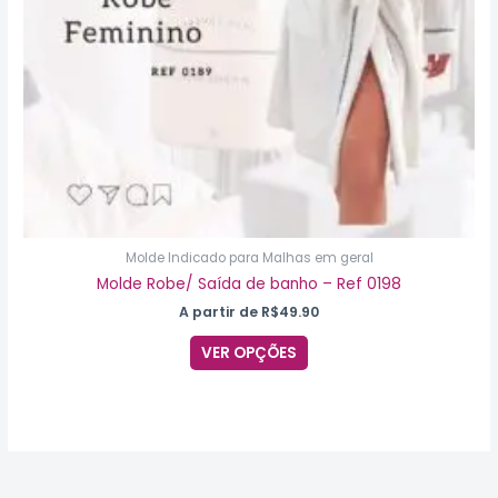
na
página
do
produto
Molde Indicado para Malhas em geral
Molde Robe/ Saída de banho – Ref 0198
A partir de
R$
49.90
VER OPÇÕES