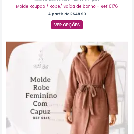
Molde Roupão / Robe/ Saída de banho – Ref 0176
A partir de
R$
49.90
VER OPÇÕES
Este
produto
tem
várias
variantes.
As
opções
podem
ser
escolhidas
na
página
do
produto