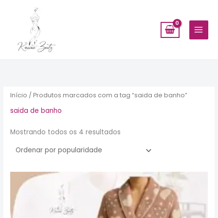
Ir
para
o
conteúdo
Classificado
por
popularidade
Início
/ Produtos marcados com a tag “saida de banho”
saida de banho
Mostrando todos os 4 resultados
Este
produto
tem
várias
variantes.