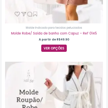
Molde Indicado para tecidos peluciados
Molde Robe/ Saída de banho com Capuz – Ref 0145
A partir de
R$
49.90
VER OPÇÕES
Este
produto
tem
várias
variantes.
As
opções
podem
ser
escolhidas