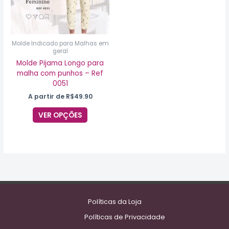
opções
podem
ser
escolhidas
na
Molde Indicado para Malhas em
geral
página
do
Molde Pijama Longo para
produto
malha com punhos – Ref
0051
A partir de
R$
49.90
VER OPÇÕES
Políticas da Loja
Políticas de Privacidade