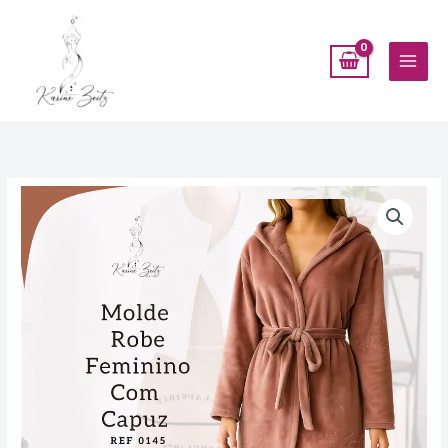
Ir
para
o
conteúdo
Molde
Robe/
Saída
de
banho
com
Capuz
-
Ref
0145
quantidade