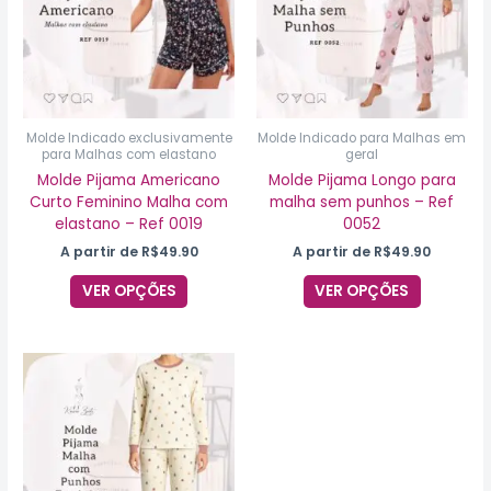
variantes.
variantes
As
As
opções
opções
podem
podem
ser
ser
escolhidas
escolhida
na
na
Molde Indicado exclusivamente
Molde Indicado para Malhas em
para Malhas com elastano
geral
página
página
do
do
Molde Pijama Americano
Molde Pijama Longo para
produto
produto
Curto Feminino Malha com
malha sem punhos – Ref
elastano – Ref 0019
0052
A partir de
R$
49.90
A partir de
R$
49.90
VER OPÇÕES
VER OPÇÕES
Este
produto
tem
várias
variantes.
As