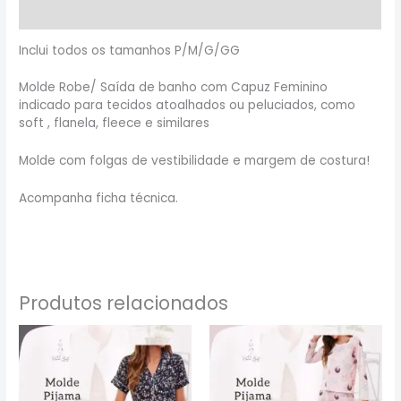
Informação adicional
Inclui todos os tamanhos P/M/G/GG
Molde Robe/ Saída de banho com Capuz Feminino
indicado para tecidos atoalhados ou peluciados, como
soft , flanela, fleece e similares
Molde com folgas de vestibilidade e margem de costura!
Acompanha ficha técnica.
Produtos relacionados
Este
Este
produto
produto
tem
tem
várias
várias