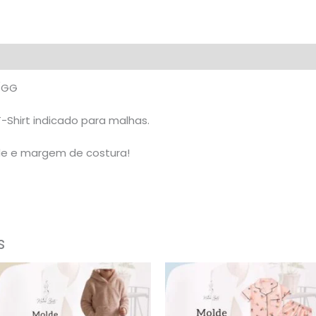
nal
G/GG
-Shirt indicado para malhas.
ade e margem de costura!
s
Este
Este
produto
prod
tem
tem
várias
vári