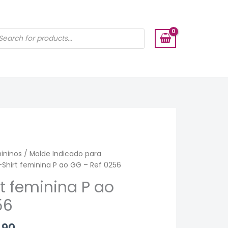
ISAR
UTOS
ininos
/
Molde Indicado para
Shirt feminina P ao GG – Ref 0256
t feminina P ao
56
.90