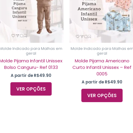
.
variantes.
vari
As
As
opções
opç
podem
pod
ser
ser
as
escolhidas
esco
na
na
Molde Indicado para Malhas em
Molde Indicado para Malhas e
página
pági
geral
geral
do
do
Molde Pijama Infantil Unissex
Molde Pijama Americano
produto
prod
Bolso Canguru- Ref 0133
Curto Infantil Unissex – Ref
0005
A partir de
R$
49.90
A partir de
R$
49.90
VER OPÇÕES
VER OPÇÕES