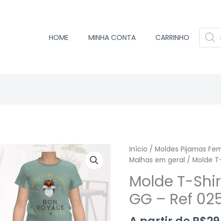
PESQU
HOME
MINHA CONTA
CARRINHO
PROD
Molde
Início
/
Moldes Pijamas Fem
T-
Malhas em geral
/ Molde T-
Shirt
Molde T-Shir
feminina
P
GG – Ref 02
ao
GG
A partir de
R$
29