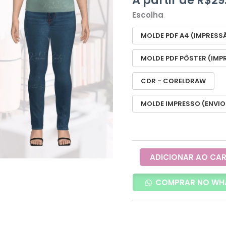
-
Ref
Escolha
0256
MOLDE PDF A4 (IMPRESS
quantidade
MOLDE PDF PÔSTER (IMP
CDR - CORELDRAW
MOLDE IMPRESSO (ENVIO
ADICIONAR AO CA
COMPRAR NO WH