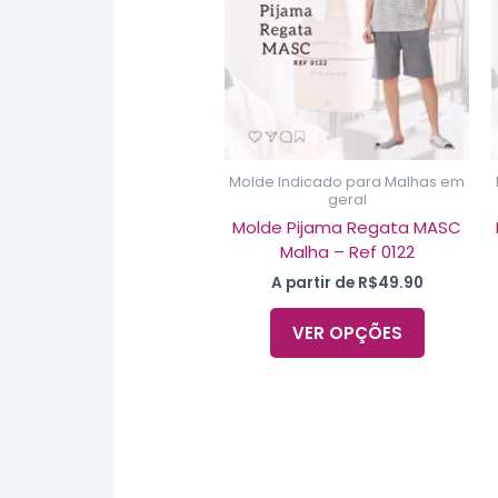
variantes
As
opções
podem
ser
escolhid
na
Molde Indicado para Malhas em
página
geral
do
Molde Pijama Regata MASC
produto
Malha – Ref 0122
A partir de
R$
49.90
VER OPÇÕES