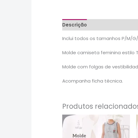
Descrição
Informação adicio
Inclui todos os tamanhos P/M/
Molde camiseta feminina estilo T
Molde com folgas de vestibilid
Acompanha ficha técnica.
Produtos relacionado
Este
produto
tem
várias